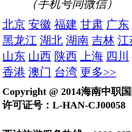
（手机号同微信）
北京
安徽
福建
甘肃
广东
黑龙江
湖北
湖南
吉林
江
山东
山西
陕西
上海
四川
香港
澳门
台湾
更多>>
Copyright @ 2014
许可证号：L-HAN-CJ0005