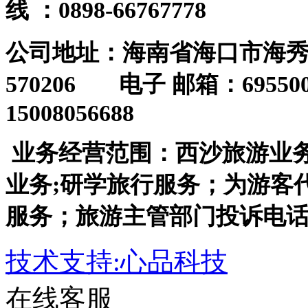
北京
安徽
福建
甘肃
广东
黑龙江
湖北
湖南
吉林
江
山东
山西
陕西
上海
四川
香港
澳门
台湾
更多>>
Copyright @ 2014
许可证号：L-HAN-CJ0005
西沙旅游服务热线
：0898-66
66746688 总办电话：0898-6