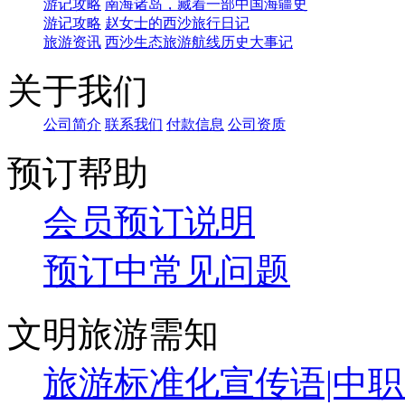
最新旅游攻略(图文)
去西沙，不用反复对比！优
旅游资讯
扬帆祥龙·圆梦西沙｜赵述岛4天3晚深度全域行
资质证照
资质证照
游记攻略
2026年5月份海口市投诉量靠前的旅行社名单
游记攻略
西沙两艘主力邮轮实测
游记攻略
今天，三沙请你去看海
游记攻略
重点关注|海南省旅游协会发布声明
旅游资讯
2026西沙航次福利上线，3类人群专享折扣，
游记攻略
南海诸岛，藏着一部中国海疆史
游记攻略
赵女士的西沙旅行日记