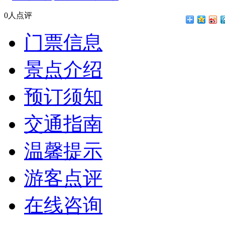
首页
»
景点门票列表
»
骏
骏达车技表演
￥180
优惠价：
原价：
￥220
景点地址：三亚市内
咨询热线：
满意度：98%
立即预订
手机扫码预订，“来点”!
0人点评
门票信息
景点介绍