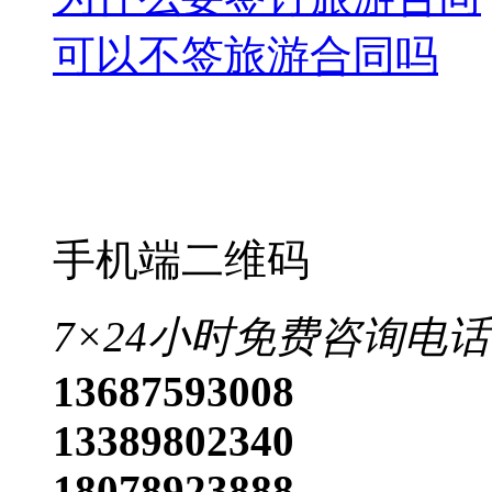
7×24小时免费咨询电话
13687593008
13389802340
18078923888
（手机号同微信）
北京
安徽
福建
甘肃
广东
黑龙江
湖北
湖南
吉林
江
山东
山西
陕西
上海
四川
香港
澳门
台湾
更多>>