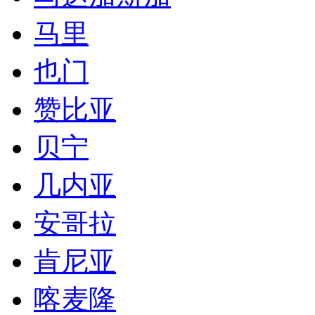
安哥拉
肯尼亚
喀麦隆
乌干达
刚果金
莫桑比克
卡塔尔
坦桑尼亚