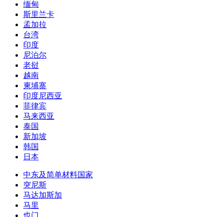
缅甸
斯里兰卡
孟加拉
台湾
印度
尼泊尔
老挝
越南
柬埔寨
印度尼西亚
菲律宾
马来西亚
泰国
新加坡
韩国
日本
中东及简单材料国家
突尼斯
马达加斯加
马里
也门