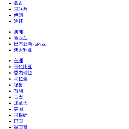
蒙古
阿联酋
伊朗
迪拜
澳洲
新西兰
巴布亚新几内亚
澳大利亚
美洲
哥伦比亚
委内瑞拉
乌拉圭
秘鲁
智利
古巴
加拿大
美国
阿根廷
巴西
墨西哥