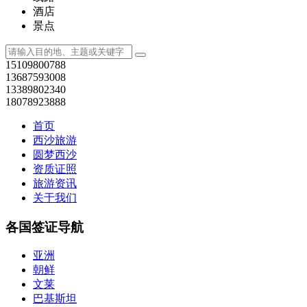
酒店
景点
15109800788
13687593008
13389802340
18078923888
首页
西沙旅游
圆梦西沙
资质证照
旅游资讯
关于我们
各国签证导航
亚洲
朝鲜
文莱
巴基斯坦