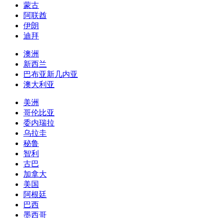
蒙古
阿联酋
伊朗
迪拜
澳洲
新西兰
巴布亚新几内亚
澳大利亚
美洲
哥伦比亚
委内瑞拉
乌拉圭
秘鲁
智利
古巴
加拿大
美国
阿根廷
巴西
墨西哥