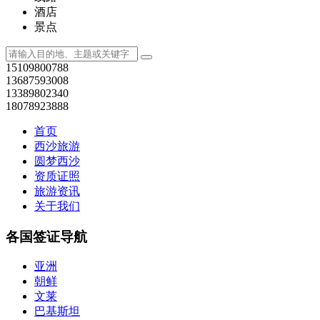
酒店
景点
15109800788
13687593008
13389802340
18078923888
首页
西沙旅游
圆梦西沙
资质证照
旅游资讯
关于我们
各国签证导航
亚洲
朝鲜
文莱
巴基斯坦