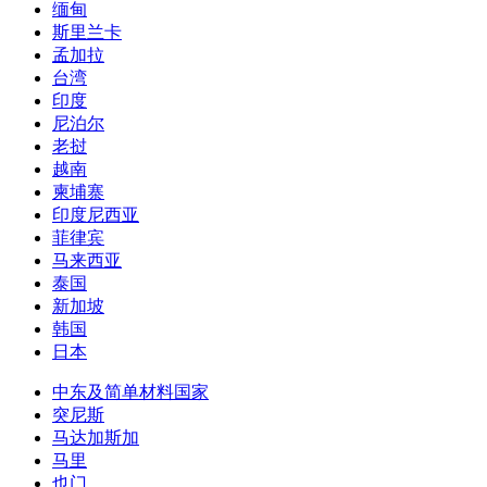
缅甸
斯里兰卡
孟加拉
台湾
印度
尼泊尔
老挝
越南
柬埔寨
印度尼西亚
菲律宾
马来西亚
泰国
新加坡
韩国
日本
中东及简单材料国家
突尼斯
马达加斯加
马里
也门